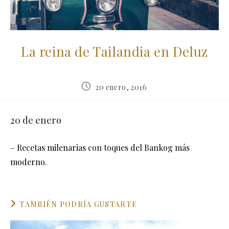
La reina de Tailandia en Deluz
Publicación
20 enero, 2016
de
la
entrada:
20 de enero
– Recetas milenarias con toques del Bankog más
moderno.
TAMBIÉN PODRÍA GUSTARTE