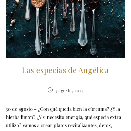
Las especias de Angélica
Publicación
3 agosto, 2017
de
la
entrada:
30 de agosto – ¿Con qué queda bien la cúrcuma? ¿Y la
hierba limón? ¿Y si necesito energía, qué especia extra
utilizo? Vamos a crear platos revitalizantes, detox,