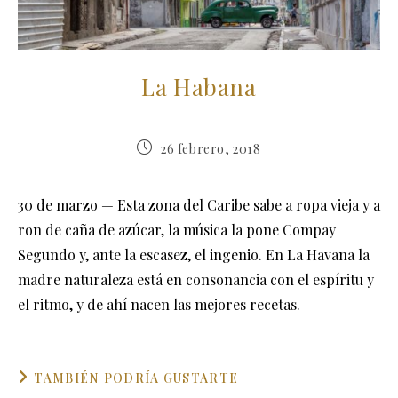
La Habana
Publicación
26 febrero, 2018
de
la
entrada:
30 de marzo — Esta zona del Caribe sabe a ropa vieja y a
ron de caña de azúcar, la música la pone Compay
Segundo y, ante la escasez, el ingenio. En La Havana la
madre naturaleza está en consonancia con el espíritu y
el ritmo, y de ahí nacen las mejores recetas.
TAMBIÉN PODRÍA GUSTARTE