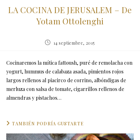
LA COCINA DE JERUSALEM – De
Yotam Ottolenghi
Publicación
14 septiembre, 2015
de
la
entrada:
Cocinaremos la mítica fattoush, puré de remolacha con
yogurt, hummus de calabaza asada, pimientos rojos
largos rellenos al piacirco de corrino, albóndigas de
merluza con salsa de tomate, cigarrillos rellenos de
almendras y pistachos…
TAMBIÉN PODRÍA GUSTARTE