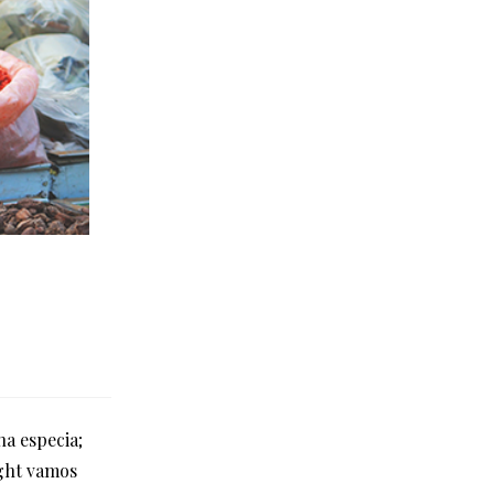
na especia;
ight vamos