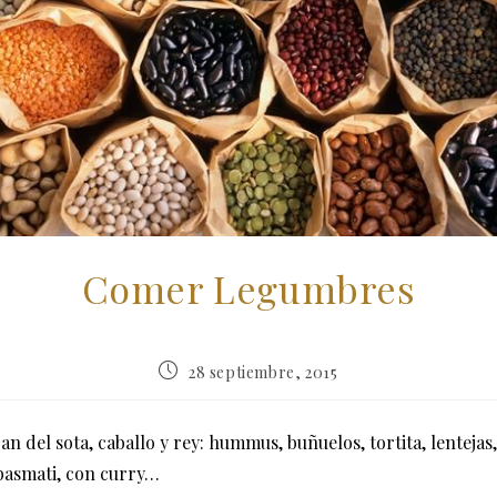
Comer Legumbres
Publicación
28 septiembre, 2015
de
la
entrada:
an del sota, caballo y rey: hummus, buñuelos, tortita, lentejas
basmati, con curry…