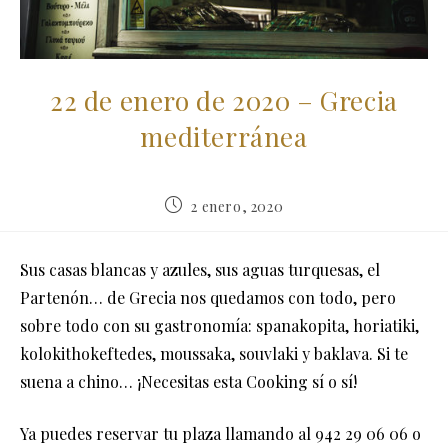
22 de enero de 2020 – Grecia
mediterránea
Publicación
2 enero, 2020
de
la
entrada:
Sus casas blancas y azules, sus aguas turquesas, el
Partenón… de Grecia nos quedamos con todo, pero
sobre todo con su gastronomía: spanakopita, horiatiki,
kolokithokeftedes, moussaka, souvlaki y baklava. Si te
suena a chino… ¡Necesitas esta Cooking sí o sí!
Ya puedes reservar tu plaza llamando al 942 29 06 06 o